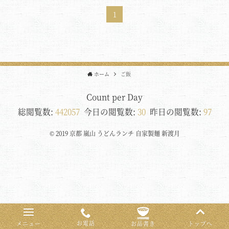
1
ホーム
ご飯
Count per Day
総閲覧数:
442057
今日の閲覧数:
30
昨日の閲覧数:
97
© 2019 京都 嵐山 うどんランチ 自家製麺 新渡月
お電話
お品書き
メニュー
トップへ