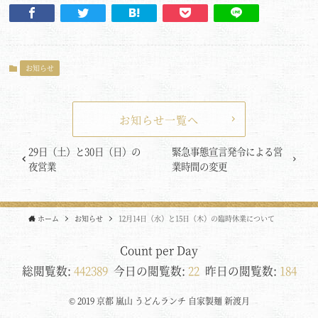
お知らせ
お知らせ一覧へ
29日（土）と30日（日）の
緊急事態宣言発令による営
夜営業
業時間の変更
ホーム
お知らせ
12月14日（水）と15日（木）の臨時休業について
Count per Day
総閲覧数:
442389
今日の閲覧数:
22
昨日の閲覧数:
184
© 2019 京都 嵐山 うどんランチ 自家製麺 新渡月